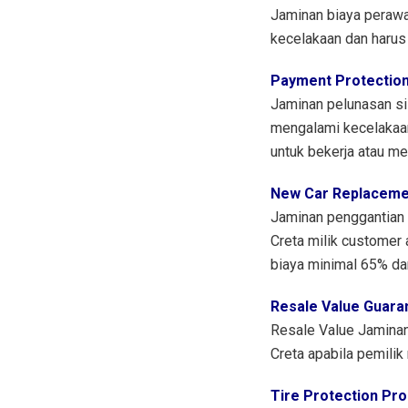
Jaminan biaya perawa
kecelakaan dan harus
Payment Protectio
Jaminan pelunasan si
mengalami kecelakaan
untuk bekerja atau m
New Car Replaceme
Jaminan penggantian 
Creta milik customer
biaya minimal 65% dar
Resale Value Guara
Resale Value Jaminan 
Creta apabila pemilik
Tire Protection Pr