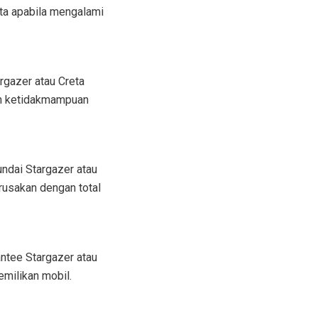
ta apabila mengalami
rgazer atau Creta
an ketidakmampuan
ndai Stargazer atau
rusakan dengan total
antee Stargazer atau
emilikan mobil.