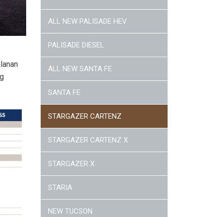
ALL NEW PALISADE HEV
PALISADE DIESEL
lanan
ALL NEW SANTA FE
ng
SANTA FE
STARGAZER CARTENZ
STARGAZER CARTENZ X
STARGAZER X
STARIA
NEW TUCSON